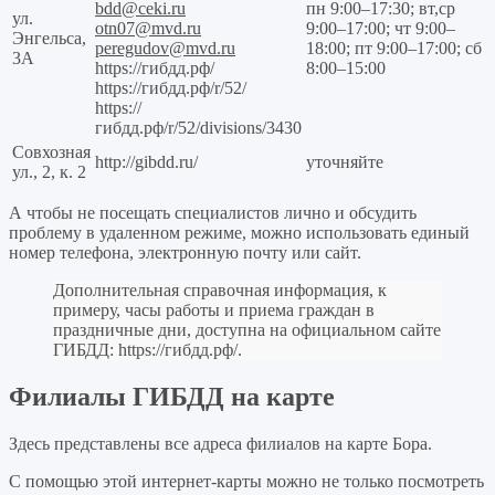
bdd@ceki.ru
пн 9:00–17:30; вт,ср
ул.
otn07@mvd.ru
9:00–17:00; чт 9:00–
Энгельса,
peregudov@mvd.ru
18:00; пт 9:00–17:00; сб
3А
https://гибдд.рф/
8:00–15:00
https://гибдд.рф/r/52/
https://
гибдд.рф/r/52/divisions/3430
Совхозная
http://gibdd.ru/
уточняйте
ул., 2, к. 2
А чтобы не посещать специалистов лично и обсудить
проблему в удаленном режиме, можно использовать единый
номер телефона, электронную почту или сайт.
Дополнительная справочная информация, к
примеру, часы работы и приема граждан в
праздничные дни, доступна на официальном сайте
ГИБДД:
https://гибдд.рф/
.
Филиалы ГИБДД на карте
Здесь представлены все адреса филиалов на карте Бора.
С помощью этой интернет-карты можно не только посмотреть