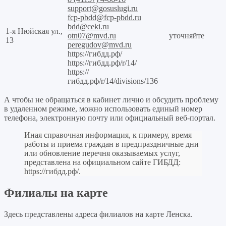
support@gosuslugi.ru
fcp-pbdd@fcp-pbdd.ru
bdd@ceki.ru
1-я Нюйская ул.,
otn07@mvd.ru
уточняйте
13
peregudov@mvd.ru
https://гибдд.рф/
https://гибдд.рф/r/14/
https://
гибдд.рф/r/14/divisions/136
А чтобы не обращаться в кабинет лично и обсудить проблему
в удаленном режиме, можно использовать единый номер
телефона, электронную почту или официальный веб-портал.
Иная справочная информация, к примеру, время
работы и приема граждан в предпраздничные дни
или обновление перечня оказываемых услуг,
представлена на официальном сайте ГИБДД:
https://гибдд.рф/
.
Филиалы на карте
Здесь представлены адреса филиалов на карте Ленска.