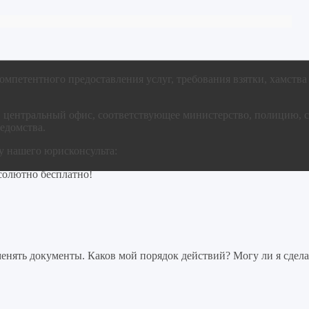
омпетентного предоставления услуг, требования взятки, хамства
в центральный офис, соответствующее министерство, полицию, с
едомства.
у нашего юрисконсульта:
солютно бесплатно!
нять документы. Каков мой порядок действий? Могу ли я сдела