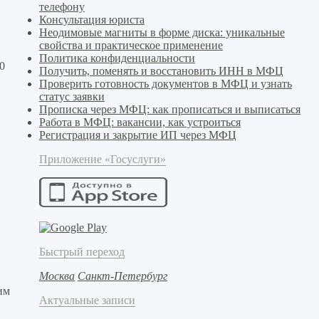
телефону
Консультация юриста
Неодимовые магниты в форме диска: уникальные
свойства и практическое применение
Политика конфиденциальности
0
Получить, поменять и восстановить ИНН в МФЦ
Проверить готовность документов в МФЦ и узнать
статус заявки
Прописка через МФЦ: как прописаться и выписаться
Работа в МФЦ: вакансии, как устроиться
Регистрация и закрытие ИП через МФЦ
Приложение «Госуслуги»
Быстрый переход
Москва
Санкт-Петербург
им
Актуальные записи