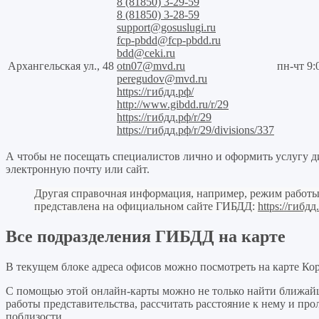
8 (81850) 3-29-59
8 (81850) 3-28-59
support@gosuslugi.ru
fcp-pbdd@fcp-pbdd.ru
bdd@ceki.ru
Архангельская ул., 48
otn07@mvd.ru
пн-чт 9:
peregudov@mvd.ru
https://гибдд.рф/
http://www.gibdd.ru/r/29
https://гибдд.рф/r/29
https://гибдд.рф/r/29/divisions/337
А чтобы не посещать специалистов лично и оформить услугу 
электронную почту или сайт.
Другая справочная информация, например, режим работы
представлена на официальном сайте ГИБДД:
https://гибдд
Все подразделения ГИБДД на карте
В текущем блоке адреса офисов можно посмотреть на карте Ко
С помощью этой онлайн-карты можно не только найти ближай
работы представительства, рассчитать расстояние к нему и п
поблизости.