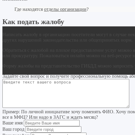
Где находятся
отделы организации
?
Как подать жалобу
Написать жалобу в организацию посетители могут в случае нек
других нарушений законодательства или общепринятых норм.
Обратиться с жалобой на плохое предоставление услуг можно 
или прокуратуру. Пожаловаться онлайн можно на веб-ресурсе в
Форму жалобы на представительство ГИБДД можно запросить 
Задайте свой вопрос
и получите профессиональную помощь
аб
Пример:
По личной инициативе хочу поменять ФИО. Хочу поме
все в МФЦ? Или надо в ЗАГС и ждать месяц?
Ваше имя
Ваш город