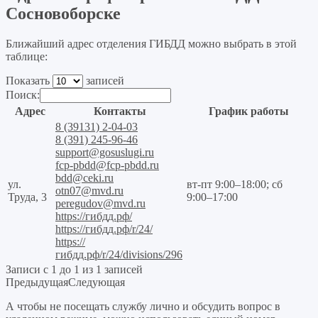
Сосновоборске
Ближайший адрес отделения ГИБДД можно выбрать в этой
таблице:
Показать
записей
Поиск:
Адрес
Контакты
График работы
8 (39131) 2-04-03
8 (391) 245-96-46
support@gosuslugi.ru
fcp-pbdd@fcp-pbdd.ru
bdd@ceki.ru
ул.
вт-пт 9:00–18:00; сб
otn07@mvd.ru
Труда, 3
9:00–17:00
peregudov@mvd.ru
https://гибдд.рф/
https://гибдд.рф/r/24/
https://
гибдд.рф/r/24/divisions/296
Записи с 1 до 1 из 1 записей
Предыдущая
Следующая
А чтобы не посещать службу лично и обсудить вопрос в