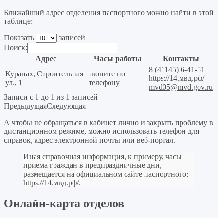
Ближайший адрес отделения паспортного можно найти в этой
таблице:
Показать
записей
Поиск:
Адрес
Часы работы
Контакты
8 (41145) 6-41-51
Куранах, Строительная
звоните по
https://14.мвд.рф/
ул., 1
телефону
mvd05@mvd.gov.ru
Записи с 1 до 1 из 1 записей
Предыдущая
Следующая
А чтобы не обращаться в кабинет лично и закрыть проблему в
дистанционном режиме, можно использовать телефон для
справок, адрес электронной почты или веб-портал.
Иная справочная информация, к примеру, часы
приема граждан в предпраздничные дни,
размещается на официальном сайте паспортного:
https://14.мвд.рф/
.
Онлайн-карта отделов