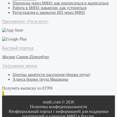
Прописка через МФЦ: как прописаться и выписаться
Работа в МФЦ: вакансии, как устроиться
Регистрация и закрытие ИП через МФЦ
Приложение «Госуслуги»
Быстрый переход
Москва
Санкт-Петербург
Актуальные записи
Центры занятости населения (биржа труда)
Адреса биржи труда Мышкина
Получить выписку из ЕГРН
↑
rumfc.com © 2026
Политика конфиденциальности
Неофициальный портал с информацией для поддержки
посетителей и клиентов МФЦ в России.