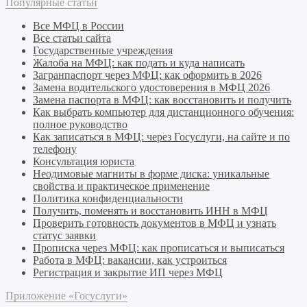
Популярные статьи
Все МФЦ в России
Все статьи сайта
Государственные учреждения
Жалоба на МФЦ: как подать и куда написать
Загранпаспорт через МФЦ: как оформить в 2026
Замена водительского удостоверения в МФЦ 2026
Замена паспорта в МФЦ: как восстановить и получить
Как выбрать компьютер для дистанционного обучения:
полное руководство
Как записаться в МФЦ: через Госуслуги, на сайте и по
телефону
Консультация юриста
Неодимовые магниты в форме диска: уникальные
свойства и практическое применение
Политика конфиденциальности
Получить, поменять и восстановить ИНН в МФЦ
Проверить готовность документов в МФЦ и узнать
статус заявки
Прописка через МФЦ: как прописаться и выписаться
Работа в МФЦ: вакансии, как устроиться
Регистрация и закрытие ИП через МФЦ
Приложение «Госуслуги»