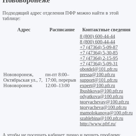
Подходящий адрес отделения ПФР можно найти в этой
таблице:
Адрес
Расписание
Контактные сведения
8 (800) 600-44-44
8 (800) 600-44-44
+7 (47364) 5-09-87
+7 (47364) 5-30-85
+7 (47364) 2-15-95
+7 (47364) 5-09-31
obotdel@101.pfr.ru
Нововоронеж,
пн-пт 8:00–
pressa@100.pfr.ru
Октябрьская ул., 7,
17:00, перерыв
support@101.pfr.ru
Нововоронеж
12:00–13:00
expert@100.pfr.ru
lbushkova@100.pfr.ru
odyatkova@100.pfr.ru
tgoryachevav@100.pfr.ru
tgoryacheva@100.pfr.ru
mamolokanova@100.pfr.ru
szahlebina@100.pfr.ru
http://www.pfrf.ru/
А чтобы не посещать кабинет лично и решить проблему