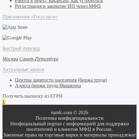
Работа в МФЦ: вакансии, как устроиться
Регистрация и закрытие ИП через МФЦ
Приложение «Госуслуги»
Быстрый переход
Москва
Санкт-Петербург
Актуальные записи
Центры занятости населения (биржа труда)
Адреса биржи труда Мышкина
Получить выписку из ЕГРН
↑
rumfc.com © 2026
Политика конфиденциальности
Неофициальный портал с информацией для поддержки
посетителей и клиентов МФЦ в России.
Законные права на торговые марки и материалы принадлежат