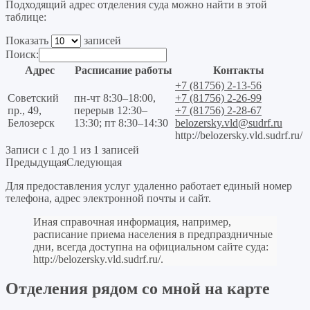
Подходящий адрес отделения суда можно найти в этой
таблице:
Показать
записей
Поиск:
Адрес
Расписание работы
Контакты
+7 (81756) 2-13-56
Советский
пн-чт 8:30–18:00,
+7 (81756) 2-26-99
пр., 49,
перерыв 12:30–
+7 (81756) 2-28-67
Белозерск
13:30; пт 8:30–14:30
belozersky.vld@sudrf.ru
http://belozersky.vld.sudrf.ru/
Записи с 1 до 1 из 1 записей
Предыдущая
Следующая
Для предоставления услуг удаленно работает единый номер
телефона, адрес электронной почты и сайт.
Иная справочная информация, например,
расписание приема населения в предпраздничные
дни, всегда доступна на официальном сайте суда:
http://belozersky.vld.sudrf.ru/
.
Отделения рядом со мной на карте