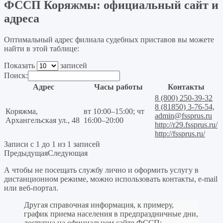
ФССП Коряжмы: официальный сайт и
адреса
Оптимальный адрес филиала судебных приставов вы можете
найти в этой таблице:
Показать
записей
Поиск:
Адрес
Часы работы
Контакты
8 (800) 250-39-32
8 (81850) 3-76-54,
Коряжма,
вт 10:00–15:00; чт
admin@fssprus.ru
Архангельская ул., 48
16:00–20:00
http://r29.fssprus.ru/
http://fssprus.ru/
Записи с 1 до 1 из 1 записей
Предыдущая
Следующая
А чтобы не посещать службу лично и оформить услугу в
дистанционном режиме, можно использовать контакты, e-mail
или веб-портал.
Другая справочная информация, к примеру,
график приема населения в предпраздничные дни,
доступна на официальном сайте ФССП: