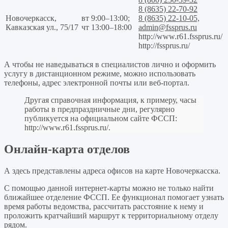
8 (8635) 22-70-92
Новочеркасск,
вт 9:00–13:00;
8 (8635) 22-10-05,
Кавказская ул., 75/17
чт 13:00–18:00
admin@fssprus.ru
http://www.r61.fssprus.ru/
http://fssprus.ru/
А чтобы не наведываться в специалистов лично и оформить
услугу в дистанционном режиме, можно использовать
телефоны, адрес электронной почты или веб-портал.
Другая справочная информация, к примеру, часы
работы в предпраздничные дни, регулярно
публикуется на официальном сайте ФССП:
http://www.r61.fssprus.ru/
.
Онлайн-карта отделов
А здесь представлены адреса офисов на карте Новочеркасска.
С помощью данной интернет-карты можно не только найти
ближайшее отделение ФССП. Ее функционал помогает узнать
время работы ведомства, рассчитать расстояние к нему и
проложить кратчайший маршрут к территориальному отделу
рядом.