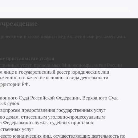
 учреждение
идическими положениями и ведомственными регламентами.
е приставы: все услуги
рственных услуг, проводимых Минэкономразвития России
м лице в государственный реестр юридических лиц,
женности в качестве основного вида деятельности
ерритории РФ.
ционного Суда Российской Федерации, Верховного Суда
ых судов
 вопросам предоставления государственных услуг
 по делам, отнесенным уголовно‑процессуальным
ти Федеральной службы судебных приставов
рственных услуг
реестр юридических лиц, осуществляющих деятельность по