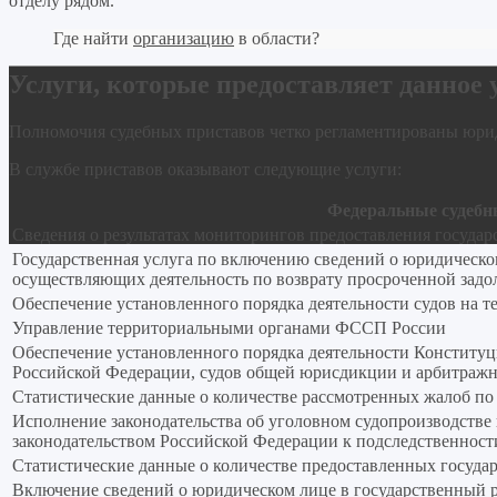
отделу рядом.
Где найти
организацию
в области?
Услуги, которые предоставляет данное
Полномочия судебных приставов четко регламентированы юр
В службе приставов оказывают следующие услуги:
Федеральные судебны
Сведения о результатах мониторингов предоставления госуда
Государственная услуга по включению сведений о юридическо
осуществляющих деятельность по возврату просроченной задол
Обеспечение установленного порядка деятельности судов на т
Управление территориальными органами ФССП России
Обеспечение установленного порядка деятельности Конститу
Российской Федерации, судов общей юрисдикции и арбитражн
Статистические данные о количестве рассмотренных жалоб по
Исполнение законодательства об уголовном судопроизводстве
законодательством Российской Федерации к подследственнос
Статистические данные о количестве предоставленных госуда
Включение сведений о юридическом лице в государственный 