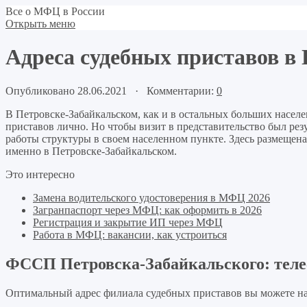
Все о МФЦ в России
Открыть меню
Адреса судебных приставов в
Опубликовано 28.06.2021 · Комментарии:
0
В Петровске-Забайкальском, как и в остальных больших насел
приставов лично. Но чтобы визит в представительство был ре
работы структуры в своем населенном пункте. Здесь размещен
именно в Петровске-Забайкальском.
Это интересно
Замена водительского удостоверения в МФЦ 2026
Загранпаспорт через МФЦ: как оформить в 2026
Регистрация и закрытие ИП через МФЦ
Работа в МФЦ: вакансии, как устроиться
ФССП Петровска-Забайкальского: теле
Оптимальный адрес филиала судебных приставов вы можете на