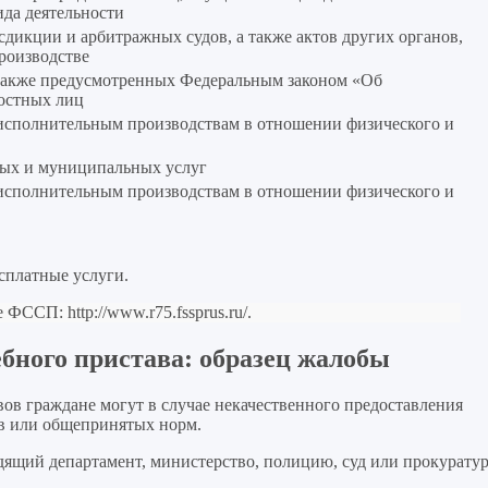
ида деятельности
дикции и арбитражных судов, а также актов других органов,
роизводстве
 также предусмотренных Федеральным законом «Об
ностных лиц
исполнительным производствам в отношении физического и
ых и муниципальных услуг
исполнительным производствам в отношении физического и
сплатные услуги.
рсе ФССП:
http://www.r75.fssprus.ru/
.
ебного пристава: образец жалобы
ов граждане могут в случае некачественного предоставления
ов или общепринятых норм.
дящий департамент, министерство, полицию, суд или прокуратур