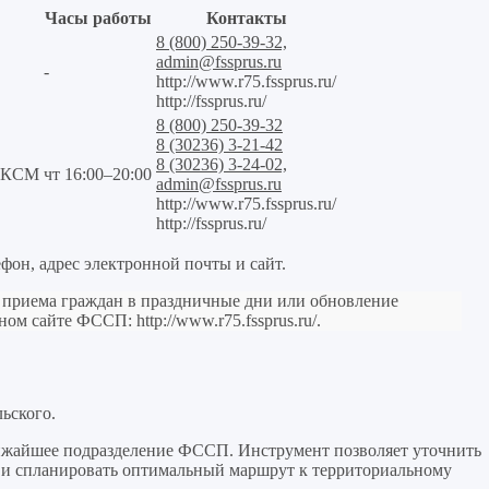
Часы работы
Контакты
8 (800) 250-39-32,
admin@fssprus.ru
-
http://www.r75.fssprus.ru/
http://fssprus.ru/
8 (800) 250-39-32
8 (30236) 3-21-42
8 (30236) 3-24-02,
ВЛКСМ
чт 16:00–20:00
admin@fssprus.ru
http://www.r75.fssprus.ru/
http://fssprus.ru/
фон, адрес электронной почты и сайт.
и приема граждан в праздничные дни или обновление
льном сайте ФССП:
http://www.r75.fssprus.ru/
.
ьского.
ижайшее подразделение ФССП. Инструмент позволяет уточнить
му и спланировать оптимальный маршрут к территориальному