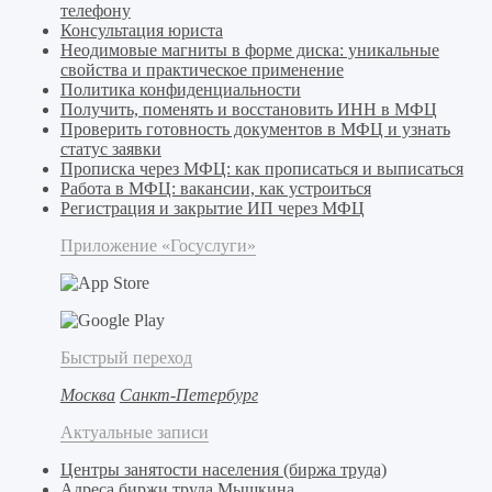
телефону
Консультация юриста
Неодимовые магниты в форме диска: уникальные
свойства и практическое применение
Политика конфиденциальности
Получить, поменять и восстановить ИНН в МФЦ
Проверить готовность документов в МФЦ и узнать
статус заявки
Прописка через МФЦ: как прописаться и выписаться
Работа в МФЦ: вакансии, как устроиться
Регистрация и закрытие ИП через МФЦ
Приложение «Госуслуги»
Быстрый переход
Москва
Санкт-Петербург
Актуальные записи
Центры занятости населения (биржа труда)
Адреса биржи труда Мышкина