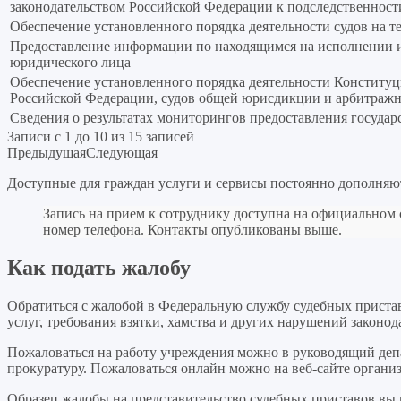
законодательством Российской Федерации к подследственнос
Обеспечение установленного порядка деятельности судов на т
Предоставление информации по находящимся на исполнении 
юридического лица
Обеспечение установленного порядка деятельности Конститу
Российской Федерации, судов общей юрисдикции и арбитражн
Сведения о результатах мониторингов предоставления госуда
Записи с 1 до 10 из 15 записей
Предыдущая
Следующая
Доступные для граждан услуги и сервисы постоянно дополня
Запись на прием к сотруднику доступна на официальном 
номер телефона. Контакты опубликованы выше.
Как подать жалобу
Обратиться с жалобой в Федеральную службу судебных пристав
услуг, требования взятки, хамства и других нарушений законо
Пожаловаться на работу учреждения можно в руководящий деп
прокуратуру. Пожаловаться онлайн можно на веб-сайте органи
Образец жалобы на представительство судебных приставов вы м