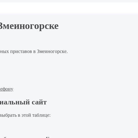
 Змеиногорске
бных приставов в Змеиногорске.
лефону
иальный сайт
ыбрать в этой таблице: