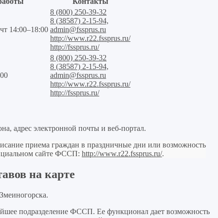
работы
Контакты
8 (800) 250-39-32
8 (38587) 2-15-94,
 чт 14:00–18:00
admin@fssprus.ru
http://www.r22.fssprus.ru/
http://fssprus.ru/
8 (800) 250-39-32
8 (38587) 2-15-94,
:00
admin@fssprus.ru
http://www.r22.fssprus.ru/
http://fssprus.ru/
на, адрес электронной почты и веб-портал.
исание приема граждан в праздничные дни или возможность
фициальном сайте ФССП:
http://www.r22.fssprus.ru/
.
авов на карте
 Змеиногорска.
айшее подразделение ФССП. Ее функционал дает возможность