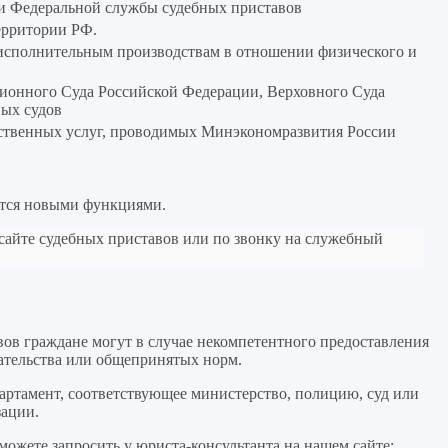
ти Федеральной службы судебных приставов
ерритории РФ.
исполнительным производствам в отношении физического и
ционного Суда Российской Федерации, Верховного Суда
ых судов
рственных услуг, проводимых Минэкономразвития России
ются новыми функциями.
сайте судебных приставов или по звонку на служебный
ов граждане могут в случае некомпетентного предоставления
дательства или общепринятых норм.
артамент, соответствующее министерство, полицию, суд или
зации.
ожете запросить у юриста-консультанта на нашем сайте: