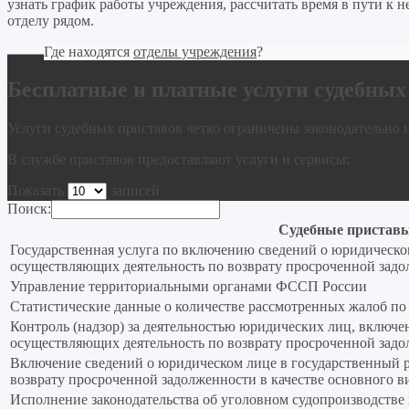
узнать график работы учреждения, рассчитать время в пути к
отделу рядом.
Где находятся
отделы учреждения
?
Бесплатные и платные услуги судебных
Услуги судебных приставов четко ограничены законодательно 
В службе приставов предоставляют услуги и сервисы:
Показать
записей
Поиск:
Судебные приставы:
Государственная услуга по включению сведений о юридическо
осуществляющих деятельность по возврату просроченной задол
Управление территориальными органами ФССП России
Статистические данные о количестве рассмотренных жалоб по
Контроль (надзор) за деятельностью юридических лиц, включе
осуществляющих деятельность по возврату просроченной задол
Включение сведений о юридическом лице в государственный 
возврату просроченной задолженности в качестве основного в
Исполнение законодательства об уголовном судопроизводстве