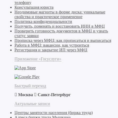
телефону
Консультация юриста
Неодимовые магниты в форме диска: уникальные
свойства и практическое применение
Политика конфиденциальности
Получить, поменять и восстановить ИНН в МФЦ
Проверить готовность документов в МФЦ и узнать
статус заявки
Прописка через МФЦ: как прописаться и выписаться
Работа в МФЦ: вакансии, как устроиться
Регистрация и закрытие ИП через МФЦ
Приложение «Госуслуги»
Быстрый переход
Москва
Санкт-Петербург
Актуальные записи
Центры занятости населения (биржа труда)
Адреса биржи труда Мышкина