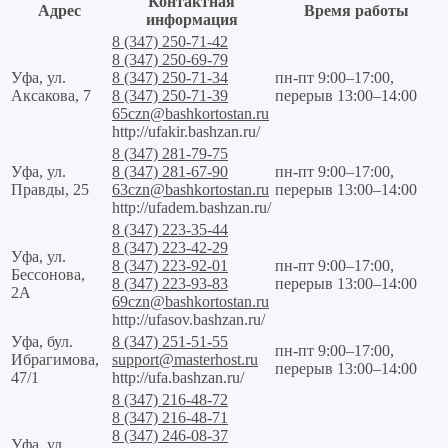
Контактная
Адрес
Время работы
информация
8 (347) 250-71-42
8 (347) 250-69-79
Уфа, ул.
8 (347) 250-71-34
пн-пт 9:00–17:00,
Аксакова, 7
8 (347) 250-71-39
перерыв 13:00–14:00
65czn@bashkortostan.ru
http://ufakir.bashzan.ru/
8 (347) 281-79-75
Уфа, ул.
8 (347) 281-67-90
пн-пт 9:00–17:00,
Правды, 25
63czn@bashkortostan.ru
перерыв 13:00–14:00
http://ufadem.bashzan.ru/
8 (347) 223-35-44
8 (347) 223-42-29
Уфа, ул.
8 (347) 223-92-01
пн-пт 9:00–17:00,
Бессонова,
8 (347) 223-93-83
перерыв 13:00–14:00
2А
69czn@bashkortostan.ru
http://ufasov.bashzan.ru/
Уфа, бул.
8 (347) 251-51-55
пн-пт 9:00–17:00,
Ибрагимова,
support@masterhost.ru
перерыв 13:00–14:00
47/1
http://ufa.bashzan.ru/
8 (347) 216-48-72
8 (347) 216-48-71
8 (347) 246-08-37
Уфа, ул.