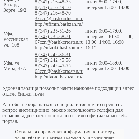
8 (347) 216-48-73
пн-пт 8:00–17:00,
Рихарда
8 (347) 216-49-10
перерыв 13:00–14:00
Зорге, 19/2
8 (347) 216-48-70
37czn@bashkortostan.ru
http://ufimrn.bashzan.ru/
8 (347) 235-51-26
пн-пт 9:00–17:00,
Уфа,
8 (347) 235-68-71
перерывы 10:30–11:00,
Российская
67czn@bashkortostan.ru
13:00–14:00, 16:00–
ул., 108
http://ufaokt.bashzan.ru/
16:15
8 (347) 242-86-31
8 (347) 242-45-56
Уфа, ул.
пн-пт 9:00–18:00,
8 (347) 242-45-55
Мира, 37А
перерыв 13:00–14:00
68czn@bashkortostan.ru
http://ufaord.bashzan.ru/
Удобная таблица позволит найти наиболее подходящий адрес
отдела биржи труда.
А чтобы не обращаться в специалистов лично и решить
вопрос дистанционно, можно использовать телефон для
справок, адрес электронной почты или официальный веб-
портал.
Остальная справочная информация, к примеру,
часы работы и приема граждан в праздничные