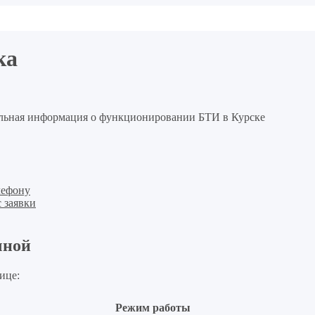
ка
альная информация о функционировании БТИ в Курске
лефону
 заявки
чной
ице:
Режим работы