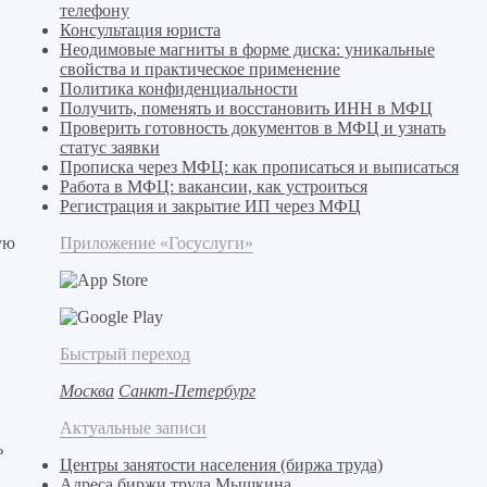
телефону
Консультация юриста
Неодимовые магниты в форме диска: уникальные
свойства и практическое применение
Политика конфиденциальности
Получить, поменять и восстановить ИНН в МФЦ
Проверить готовность документов в МФЦ и узнать
статус заявки
Прописка через МФЦ: как прописаться и выписаться
Работа в МФЦ: вакансии, как устроиться
Регистрация и закрытие ИП через МФЦ
ую
Приложение «Госуслуги»
Быстрый переход
Москва
Санкт-Петербург
Актуальные записи
ь
Центры занятости населения (биржа труда)
Адреса биржи труда Мышкина