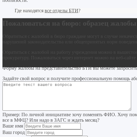
поблизости.
Где находятся
все отделы БТИ
?
Пожаловаться на бюро: образец жалобы
Обратиться с жалобой в бюро граждане могут в случае некачест
нарушений законодательства или общепринятых норм поведен
Обратиться с жалобой на работу учреждения можно в вышесто
прокуратуру. Пожаловаться через интернет можно на веб-сайте
Форму жалобы на представительство БТИ вы можете запросить
Задайте свой вопрос
и получите профессиональную помощь
аб
Пример:
По личной инициативе хочу поменять ФИО. Хочу поме
все в МФЦ? Или надо в ЗАГС и ждать месяц?
Ваше имя
Ваш город