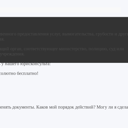
венного предоставления услуг, вымогательства, грубости и друг
ия.
ящий орган, соответствующее министерство, полицию, суд или
 учреждения.
 у нашего юрисконсульта:
солютно бесплатно!
нять документы. Каков мой порядок действий? Могу ли я сдела