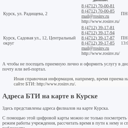
8 (4712) 70-00-81
8 (4712) 70-00-85
Курск, ул. Радищева, 2
ПН-
mail@rosinv.ru
http://www.rosinv.ru/
8 (4712) 39-17-81
8 (4712) 39-17-94
Курск, Садовая ул., 12, Центральный
8 (4712) 39-17-87
ПН-
округ
8 (4712) 39-17-85
13:
mail@rosinv.ru
http://www.rosinv.ru/
А чтобы не посещать приемную лично и оформить услугу в ди
почту или веб-портал.
Иная справочная информация, например, время приема н
сайте БТИ:
http://www.rosinv.ru/
.
Адреса БТИ на карте в Курске
Здесь представлены адреса филиалов на карте Курска.
С помощью этой цифровой карты можно не только посмотреть 
режим работы учреждения, рассчитать время в пути к нему и 