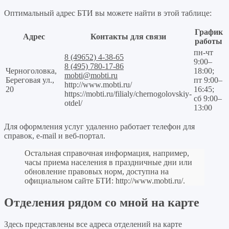
Оптимальный адрес БТИ вы можете найти в этой таблице:
График
Адрес
Контакты для связи
работы
пн-чт
8 (49652) 4-38-65
9:00–
8 (495) 780-17-86
Черноголовка,
18:00;
mobti@mobti.ru
Береговая ул.,
пт 9:00–
http://www.mobti.ru/
20
16:45;
https://mobti.ru/filialy/chernogolovskiy-
сб 9:00–
otdel/
13:00
Для оформления услуг удаленно работает телефон для
справок, e-mail и веб-портал.
Остальная справочная информация, например,
часы приема населения в праздничные дни или
обновление правовых норм, доступна на
официальном сайте БТИ:
http://www.mobti.ru/
.
Отделения рядом со мной на карте
Здесь представлены все адреса отделений на карте