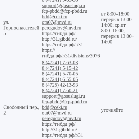
support@gosuslugi.ru
fcp-pbdd@fcp-pbdd.ru
вт 8:00–18:00,
bdd@ceki.ru
перерыв 13:00–
ул.
otn07@mvd.ru
14:00; ср,пт
Горноспасателей,
peregudov@mvd.ru
8:00–16:00,
5
https://гибдд.рф/
перерыв 13:00–
http://31.gibdd.ru/
14:00
https://гибдд.рф/r/31
https://
гибдд.рф/r/31/divisions/3976
8 (47241) 7-63-03
8 (47241) 5-15-42
8 (47241) 5-70-05
8 (47241) 6-55-05
8 (4725) 42-13-93
8 (47241) 7-60-21
support@gosuslugi.ru
fcp-pbdd@fcp-pbdd.ru
Свободный пер.,
bdd@ceki.ru
уточняйте
2
otn07@mvd.ru
peregudov@mvd.ru
https://гибдд.рф/
http://31.gibdd.ru/
https://гибдд.рф/r/31