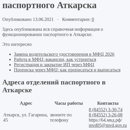
паспортного Аткарска
Опубликовано 13.06.2021 · Комментарии:
0
Здесь опубликована вся справочная информация о
функционировании паспортного в Аткарске.
Это интересно
Замена водительского удостоверения в МФЦ 2026
Работа в МФЦ: вакансии, как устроиться
Регистрация и закрытие ИП через МФЦ
Прописка через МФЦ: как прописаться и выписаться
Адреса отделений паспортного в
Аткарске
Адрес
Часы работы
Контакты
8 (84552) 3-30-74
Аткарск, ул. Гагарина,
звоните по
8 (84552) 3-26-08
45
телефону
https://64.мвд.рф/
mvd05@mvd.gov.ru