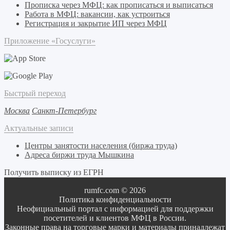
Прописка через МФЦ: как прописаться и выписаться
Работа в МФЦ: вакансии, как устроиться
Регистрация и закрытие ИП через МФЦ
Приложение «Госуслуги»
Быстрый переход
Москва
Санкт-Петербург
Актуальные записи
Центры занятости населения (биржа труда)
Адреса биржи труда Мышкина
Получить выписку из ЕГРН
rumfc.com © 2026
Политика конфиденциальности
Неофициальный портал с информацией для поддержки
посетителей и клиентов МФЦ в России.
Законные права на торговые марки и материалы принадлежат