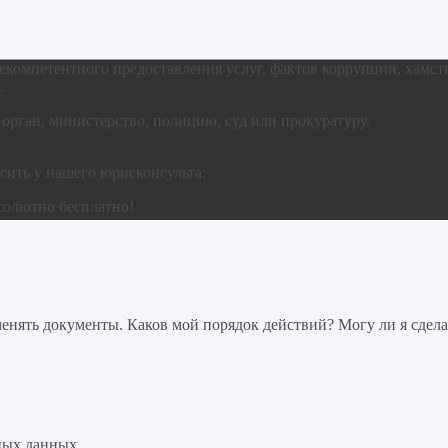
компетентного предоставления услуг, фактов коррупции, хамст
.
орган, министерство, полицию, суд или прокуратуру.
сить у нашего юрисконсульта:
солютно бесплатно!
нять документы. Каков мой порядок действий? Могу ли я сдела
ных данных