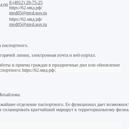
8 (4912) 29-75-25
4:00
https://62.мвд.рф/
mvd05@mvd.gov.ru
https://62.мвд.рф/
mvd05@mvd.gov.ru
а паспортного.
орячей линии, электронная почта и веб-портал.
работы и приема граждан в праздничные дни или обновление
аспортного:
https://62.мвд.рф/
.
Михайлова.
жайшее отделение паспортного. Ее функционал дает возможнос
у и спланировать кратчайший маршрут к территориальному филиа