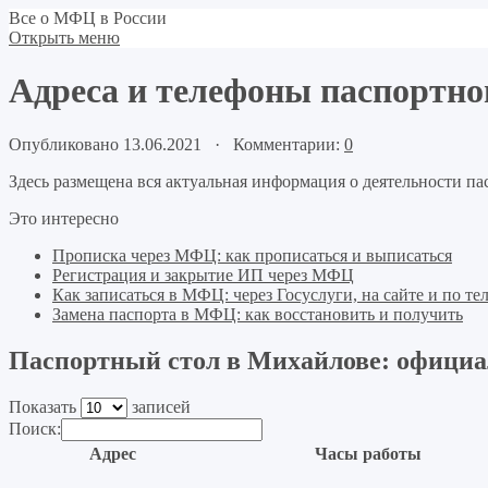
Все о МФЦ в России
Открыть меню
Адреса и телефоны паспортн
Опубликовано 13.06.2021 · Комментарии:
0
Здесь размещена вся актуальная информация о деятельности п
Это интересно
Прописка через МФЦ: как прописаться и выписаться
Регистрация и закрытие ИП через МФЦ
Как записаться в МФЦ: через Госуслуги, на сайте и по те
Замена паспорта в МФЦ: как восстановить и получить
Паспортный стол в Михайлове: официа
Показать
записей
Поиск:
Адрес
Часы работы