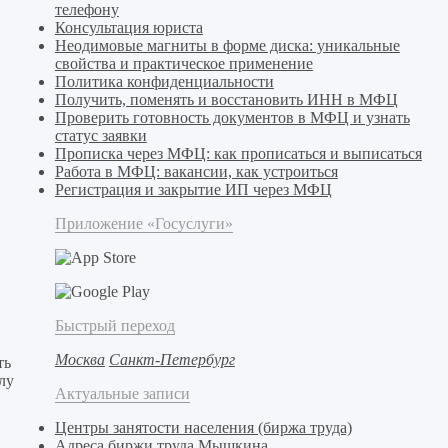
телефону
Консультация юриста
Неодимовые магниты в форме диска: уникальные
свойства и практическое применение
Политика конфиденциальности
Получить, поменять и восстановить ИНН в МФЦ
Проверить готовность документов в МФЦ и узнать
статус заявки
Прописка через МФЦ: как прописаться и выписаться
Работа в МФЦ: вакансии, как устроиться
Регистрация и закрытие ИП через МФЦ
Приложение «Госуслуги»
Быстрый переход
Москва
Санкт-Петербург
ть
лу
Актуальные записи
Центры занятости населения (биржа труда)
Адреса биржи труда Мышкина