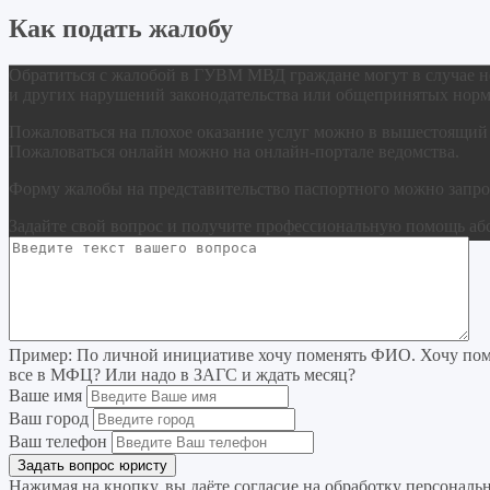
Как подать жалобу
Обратиться с жалобой в ГУВМ МВД граждане могут в случае не
и других нарушений законодательства или общепринятых норм
Пожаловаться на плохое оказание услуг можно в вышестоящий 
Пожаловаться онлайн можно на онлайн-портале ведомства.
Форму жалобы на представительство паспортного можно запро
Задайте свой вопрос
и получите профессиональную помощь
аб
Пример:
По личной инициативе хочу поменять ФИО. Хочу поме
все в МФЦ? Или надо в ЗАГС и ждать месяц?
Ваше имя
Ваш город
Ваш телефон
Нажимая на кнопку, вы даёте согласие на
обработку персональ