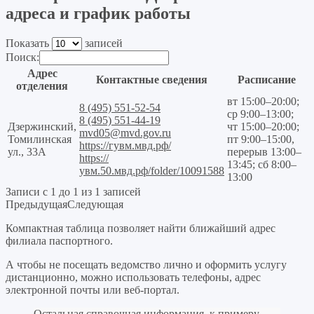
адреса и график работы
Показать
записей
Поиск:
Адрес
Контактные сведения
Расписание
отделения
вт 15:00–20:00;
8 (495) 551-52-54
ср 9:00–13:00;
8 (495) 551-44-19
Дзержинский,
чт 15:00–20:00;
mvd05@mvd.gov.ru
Томилинская
пт 9:00–15:00,
https://гувм.мвд.рф/
ул., 33А
перерыв 13:00–
https://
13:45; сб 8:00–
увм.50.мвд.рф/folder/10091588
13:00
Записи с 1 до 1 из 1 записей
Предыдущая
Следующая
Компактная таблица позволяет найти ближайший адрес
филиала паспортного.
А чтобы не посещать ведомство лично и оформить услугу
дистанционно, можно использовать телефоны, адрес
электронной почты или веб-портал.
Остальная справочная информация, к примеру,