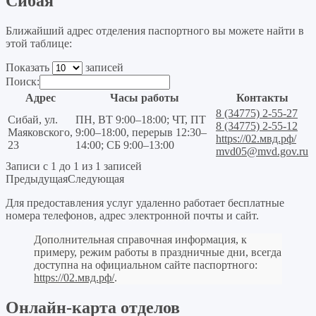
Сибая
Ближайший адрес отделения паспортного вы можете найти в
этой таблице:
Показать
записей
Поиск:
Адрес
Часы работы
Контакты
8 (34775) 2-55-27
Сибай, ул.
ПН, ВТ 9:00–18:00; ЧТ, ПТ
8 (34775) 2-55-12
Маяковского,
9:00–18:00, перерыв 12:30–
https://02.мвд.рф/
23
14:00; СБ 9:00–13:00
mvd05@mvd.gov.ru
Записи с 1 до 1 из 1 записей
Предыдущая
Следующая
Для предоставления услуг удаленно работает бесплатные
номера телефонов, адрес электронной почты и сайт.
Дополнительная справочная информация, к
примеру, режим работы в праздничные дни, всегда
доступна на официальном сайте паспортного:
https://02.мвд.рф/
.
Онлайн-карта отделов