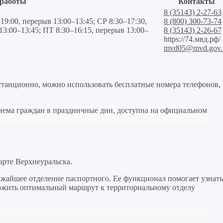
работы
Контакты
8 (35143) 2-27-63
19:00, перерыв 13:00–13:45; СР 8:30–17:30,
8 (800) 300-73-74
13:00–13:45; ПТ 8:30–16:15, перерыв 13:00–
8 (35143) 2-26-67
https://74.мвд.рф/
mvd05@mvd.gov.
станционно, можно использовать бесплатные номера телефонов,
иема граждан в праздничные дни, доступна на официальном
арте Верхнеуральска.
жайшее отделение паспортного. Ее функционал помогает узнать
ложить оптимальный маршрут к территориальному отделу