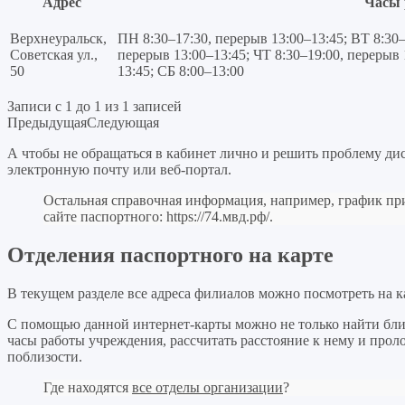
Адрес
Часы 
Верхнеуральск,
ПН 8:30–17:30, перерыв 13:00–13:45; ВТ 8:30–
Советская ул.,
перерыв 13:00–13:45; ЧТ 8:30–19:00, перерыв 
50
13:45; СБ 8:00–13:00
Записи с 1 до 1 из 1 записей
Предыдущая
Следующая
А чтобы не обращаться в кабинет лично и решить проблему ди
электронную почту или веб-портал.
Остальная справочная информация, например, график пр
сайте паспортного:
https://74.мвд.рф/
.
Отделения паспортного на карте
В текущем разделе все адреса филиалов можно посмотреть на к
С помощью данной интернет-карты можно не только найти бли
часы работы учреждения, рассчитать расстояние к нему и про
поблизости.
Где находятся
все отделы организации
?