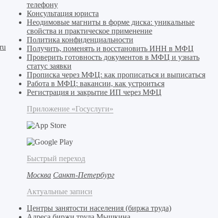
телефону
Консультация юриста
Неодимовые магниты в форме диска: уникальные
свойства и практическое применение
Политика конфиденциальности
ru
Получить, поменять и восстановить ИНН в МФЦ
Проверить готовность документов в МФЦ и узнать
статус заявки
Прописка через МФЦ: как прописаться и выписаться
Работа в МФЦ: вакансии, как устроиться
Регистрация и закрытие ИП через МФЦ
Приложение «Госуслуги»
Быстрый переход
Москва
Санкт-Петербург
Актуальные записи
Центры занятости населения (биржа труда)
Адреса биржи труда Мышкина