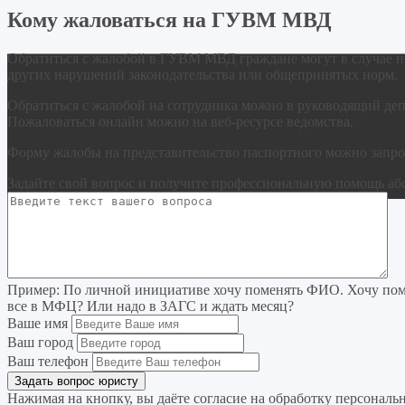
Кому жаловаться на ГУВМ МВД
Обратиться с жалобой в ГУВМ МВД граждане могут в случае не
других нарушений законодательства или общепринятых норм.
Обратиться с жалобой на сотрудника можно в руководящий деп
Пожаловаться онлайн можно на веб-ресурсе ведомства.
Форму жалобы на представительство паспортного можно запро
Задайте свой вопрос
и получите профессиональную помощь
аб
Пример:
По личной инициативе хочу поменять ФИО. Хочу поме
все в МФЦ? Или надо в ЗАГС и ждать месяц?
Ваше имя
Ваш город
Ваш телефон
Нажимая на кнопку, вы даёте согласие на
обработку персональ