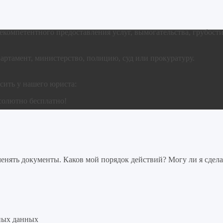
компетентного предоставления услуг, вымогательства, грубости
артамент, министерство, полицию, суд или прокуратуру.
сить у нашего юриста:
солютно бесплатно!
нять документы. Каков мой порядок действий? Могу ли я сдела
ных данных