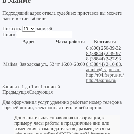
в Майме
Подходящий адрес отдела судебных приставов вы можете
найти в этой таблице:
Показать
записей
Поиск:
Адрес
Часы работы
Контакты
8 (800) 250-39-32
8 (38844) 2-39-97
8 (38844) 2-27-93
Майма, Заводская ул., 52
чт 16:00–20:00
8 (38844) 2-10-88,
admin@fssprus.ru
http://r04.fssprus.ru/
http://fssprus.ru/
Записи с 1 до 1 из 1 записей
Предыдущая
Следующая
Для оформления услуг удаленно работает номер телефона
горячей линии, электронная почта и веб-портал.
Дополнительная справочная информация, к
примеру, часы работы в праздничные дни или
изменения в законодательстве, размещается на
официальном сайте ФССП:
http://r04.fssprus.ru/
.