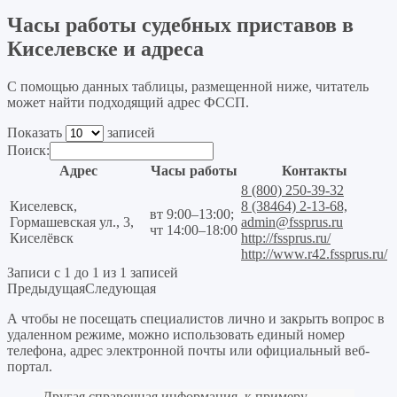
Часы работы судебных приставов в
Киселевске и адреса
С помощью данных таблицы, размещенной ниже, читатель
может найти подходящий адрес ФССП.
Показать
записей
Поиск:
Адрес
Часы работы
Контакты
8 (800) 250-39-32
Киселевск,
8 (38464) 2-13-68,
вт 9:00–13:00;
Гормашевская ул., 3,
admin@fssprus.ru
чт 14:00–18:00
Киселёвск
http://fssprus.ru/
http://www.r42.fssprus.ru/
Записи с 1 до 1 из 1 записей
Предыдущая
Следующая
А чтобы не посещать специалистов лично и закрыть вопрос в
удаленном режиме, можно использовать единый номер
телефона, адрес электронной почты или официальный веб-
портал.
Другая справочная информация, к примеру,