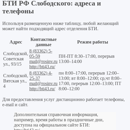
БТИ РФ Слободского: адреса и
телефоны
Используя размещенную ниже таблицу, любой желающий
может найти подходящий адрес отделения БТИ.
Контактные
Адрес
Режим работы
данные
8 (83362) 5-
Слободской,
05-59
ПН-ПТ 8:30–17:00, перерыв
Советская
mail@rosinv.ru
13:00–14:00
ул., 93/15
http://bti43.ru/
8 (83362) 4-
пн 8:00–17:00, перерыв 12:00–
Слободской,
25-37
13:00; вт 8:00–12:00; ср,чт 8:00–
Вятская ул.,
mail@rosinv.ru
17:00, перерыв 12:00–13:00; ПТ
4
http://bti43.ru/
8:00–12:00
Для предоставления услуг дистанционно работает телефоны,
e-mail и сайт.
Дополнительная справочная информация,
например, время работы в праздничные дни,
доступна на официальном сайте БТИ: