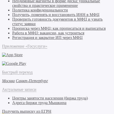
Неодимовые магниты в форме диска: уникальные
свойства и практическое применение
Политика конфиденциальности
Получить, поменять и восстановить ИНН в МФЦ
Проверить готовность документов в МФЦ и узнать
статус заявки
Прописка через МФЦ: как прописаться и выписаться
Работа в МФЦ: вакансии, как устроиться
Регистрация и закрытие ИП через МФЦ
Приложение «Госуслуги»
Быстрый переход
Москва
Санкт-Петербург
Актуальные записи
Центры занятости населения (биржа труда)
Адреса биржи труда Мышкина
Получить выписку из ЕГРН