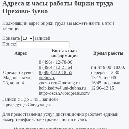
Адреса и часы работы биржи труда
Орехово-Зуево
Подходящий адрес биржи труда вы можете найти в этой
таблице:
Показать
записей
Поиск:
Контактная
Адрес
Время работы
информация
8 (496) 412-78-36
8 (496) 412-21-64
пн-чт 9:00–18:00,
Орехово-Зуево,
8 (496) 412-18-55
перерыв 12:30–
Мадонская ул.,
orehovo-
13:15; пт 9:00–
28, корп. 4
zuevo.czn@mosreg.ru
16:45, перерыв
help.kadry@uni-dubna.ru
12:30–13:15
http://ozczn.wordpress.com/
Записи с 1 до 1 из 1 записей
Предыдущая
Следующая
Для предоставления услуг дистанционно работает единый
номер телефона, электронная почта и сайт.