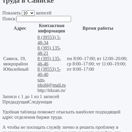
труда в Саянске
Показать
записей
Поиск:
Контактная
Адрес
Время работы
информация
8 (39553) 5-
48-34
8 (395) 135-
48-21
Саянск, 19,
8 (395) 135-
пн 8:00–17:00; вт 12:00–20:00;
микрорайон
46-46
ср 8:00–17:00; чт 11:00–19:00;
Юбилейный
8 (39553) 5-
пт 8:00–17:00
40-40
szn-
irkobl@mail.ru
http://irkzan.ru/
Записи с 1 до 1 из 1 записей
Предыдущая
Следующая
Удобная таблица поможет отыскать наиболее подходящий
адрес отделения биржи труда.
А чтобы не посещать службу лично и решить проблему в