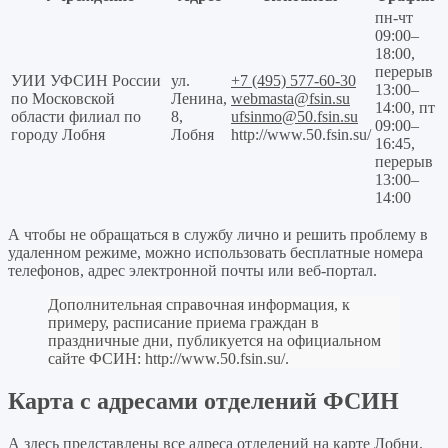
пн-чт
09:00–
18:00,
перерыв
УИИ УФСИН России
ул.
+7 (495) 577-60-30
13:00–
по Московской
Ленина,
webmasta@fsin.su
14:00, пт
области филиал по
8,
ufsinmo@50.fsin.su
09:00–
городу Лобня
Лобня
http://www.50.fsin.su/
16:45,
перерыв
13:00–
14:00
А чтобы не обращаться в службу лично и решить проблему в
удаленном режиме, можно использовать бесплатные номера
телефонов, адрес электронной почты или веб-портал.
Дополнительная справочная информация, к
примеру, расписание приема граждан в
праздничные дни, публикуется на официальном
сайте ФСИН:
http://www.50.fsin.su/
.
Карта с адресами отделений ФСИН
А здесь представлены все адреса отделений на карте Лобни.