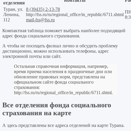
Контакты
Ра
отделения
Туран, ул.
8 (39435) 2-13-78
ПН
Ленина,
http://fss.ru/ru/regional_office/in_republic/6711.shtml
8:
112
mail-fss@fss.ru
Компактная таблица поможет выбрать наиболее подходящий
адрес фонда социального страхования.
А чтобы не посещать филиал лично и обсудить проблему
дистанционно, можно использовать телефоны, адрес
электронной почты или сайт.
Остальная справочная информация, например,
время приема населения в праздничные дни или
обновление правовых норм, представлена на
официальном сайте фонда социального
страхования:
http://fss.ru/ru/regional_office/in_republic/6711.shtml
.
Все отделения фонда социального
страхования на карте
А здесь представлены все адреса отделений на карте Турана.