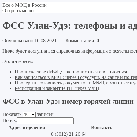
Все о МФЦ в России
Открыть меню
ФСС Улан-Удэ: телефоны и ад
Опубликовано 16.08.2021 · Комментарии:
0
Ниже будет доступна вся справочная информация о деятельност
Это интересно
Прописка через МФЦ: как прописаться и выписаться
Как записаться в МФЦ: через Госуслуги, на сайте и по те
Проверить готовность документов в МФЦ и узнать статус
Регистрация и закрытие ИП через МФЦ
ФСС в Улан-Удэ: номер горячей линии
Показать
записей
Поиск:
Адрес отделения
Контакты
8 (3012) 21-26-64