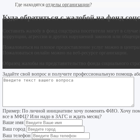
Где находятся
отделы организации
?
Куда обратиться с жалобой на фонд соц
Составить жалобу в фонд соцстраха посетители могут в случае
коррупции, агрессии и других нарушений законов или общепр
Пожаловаться на плохое предоставление услуг можно в центра
Пожаловаться онлайн можно на веб-ресурсе организации.
Образец жалобы на представительство фонда социального стра
Задайте свой вопрос
и получите профессиональную помощь
аб
Пример:
По личной инициативе хочу поменять ФИО. Хочу поме
все в МФЦ? Или надо в ЗАГС и ждать месяц?
Ваше имя
Ваш город
Ваш телефон