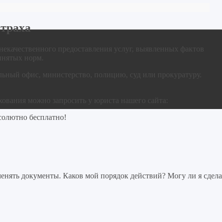
страха
 некачественного предоставления услуг, выявленных фактов
инятых норм.
льный офис, министерство, полицию, суд или прокуратуру.
хования можно запросить у юриста нашего сайта:
солютно бесплатно!
нять документы. Каков мой порядок действий? Могу ли я сдела