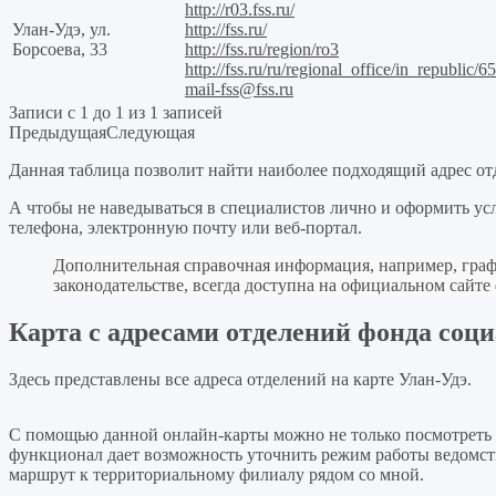
http://r03.fss.ru/
Улан-Удэ, ул.
http://fss.ru/
Борсоева, 33
http://fss.ru/region/ro3
http://fss.ru/ru/regional_office/in_republic/6
mail-fss@fss.ru
Записи с 1 до 1 из 1 записей
Предыдущая
Следующая
Данная таблица позволит найти наиболее подходящий адрес от
А чтобы не наведываться в специалистов лично и оформить у
телефона, электронную почту или веб-портал.
Дополнительная справочная информация, например, граф
законодательстве, всегда доступна на официальном сайте
Карта с адресами отделений фонда соц
Здесь представлены все адреса отделений на карте Улан-Удэ.
+
С помощью данной онлайн-карты можно не только посмотреть 
функционал дает возможность уточнить режим работы ведомств
−
маршрут к территориальному филиалу рядом со мной.