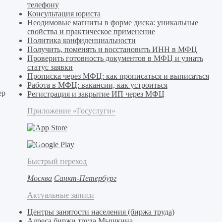
телефону
Консультация юриста
Неодимовые магниты в форме диска: уникальные
свойства и практическое применение
Политика конфиденциальности
Получить, поменять и восстановить ИНН в МФЦ
Проверить готовность документов в МФЦ и узнать
статус заявки
Прописка через МФЦ: как прописаться и выписаться
Работа в МФЦ: вакансии, как устроиться
ер
Регистрация и закрытие ИП через МФЦ
Приложение «Госуслуги»
Быстрый переход
Москва
Санкт-Петербург
let
Актуальные записи
Центры занятости населения (биржа труда)
Адреса биржи труда Мышкина