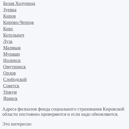
Белая Холуница
Зуевка
Киров
Кирово-Чепецк
Кирс
Котельнич
Луза
Малмыж
Мураши
Нолинск
Омутнинск
Орлов
Слободской
Советск
Уржум
Яранск
Адреса филиалов фонда социального страхования Кировской
области постоянно проверяются и если надо обновляются.
Это интересно