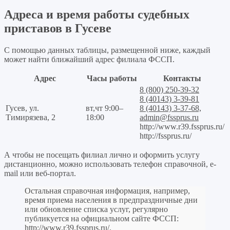
Адреса и время работы судебных
приставов в Гусеве
С помощью данных таблицы, размещенной ниже, каждый
может найти ближайший адрес филиала ФССП.
Адрес
Часы работы
Контакты
8 (800) 250-39-32
8 (40143) 3-39-81
Гусев, ул.
вт,чт 9:00–
8 (40143) 3-37-68,
Тимирязева, 2
18:00
admin@fssprus.ru
http://www.r39.fssprus.ru/
http://fssprus.ru/
А чтобы не посещать филиал лично и оформить услугу
дистанционно, можно использовать телефон справочной, e-
mail или веб-портал.
Остальная справочная информация, например,
время приема населения в предпраздничные дни
или обновление списка услуг, регулярно
публикуется на официальном сайте ФССП:
http://www.r39.fssprus.ru/
.