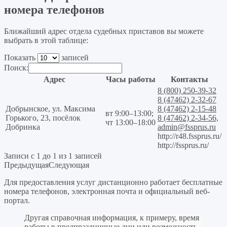
номера телефонов
Ближайший адрес отдела судебных приставов вы можете
выбрать в этой таблице:
Показать
записей
Поиск:
Адрес
Часы работы
Контакты
8 (800) 250-39-32
8 (47462) 2-32-67
Добрынское, ул. Максима
8 (47462) 2-15-48
вт 9:00–13:00;
Горького, 23, посёлок
8 (47462) 2-34-56,
чт 13:00–18:00
Добринка
admin@fssprus.ru
http://r48.fssprus.ru/
http://fssprus.ru/
Записи с 1 до 1 из 1 записей
Предыдущая
Следующая
Для предоставления услуг дистанционно работает бесплатные
номера телефонов, электронная почта и официальный веб-
портал.
Другая справочная информация, к примеру, время
работы в предпраздничные дни или возможность