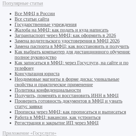
Популярные статьи
Все МФЦ в России
Все статьи сайта
Государственные учреждения
Жалоба на МФЦ: как подать и куда написать
Загранпаспорт через МФЦ: как оформить в 2026
Замена водительского удостоверения в МФЦ 2026
Замена паспорта в МФЦ: как восстановить и получить
Как выбрать компьютер для дистанционного обучения:
полное руководство
Как записаться в МФЦ: через Госуслуги, на сайте и по
телефону
Консультация юриста
Неодимовые магниты в форме диска: уникальные
свойства и практическое применение
Политика конфиденциальности
Получить, поменять и восстановить ИНН в МФЦ
Проверить готовность документов в МФЦ и узнать
статус заявки
Прописка через МФЦ: как прописаться и выписаться
Работа в МФЦ: вакансии, как устроиться
Регистрация и закрытие ИП через МФЦ
Приложение «Госуслуги»