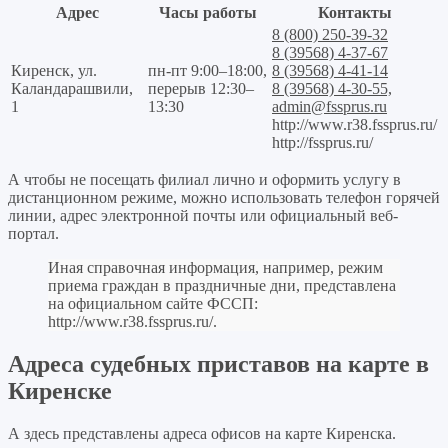
Адрес
Часы работы
Контакты
8 (800) 250-39-32
8 (39568) 4-37-67
Киренск, ул.
пн-пт 9:00–18:00,
8 (39568) 4-41-14
Каландарашвили,
перерыв 12:30–
8 (39568) 4-30-55,
1
13:30
admin@fssprus.ru
http://www.r38.fssprus.ru/
http://fssprus.ru/
А чтобы не посещать филиал лично и оформить услугу в
дистанционном режиме, можно использовать телефон горячей
линии, адрес электронной почты или официальный веб-
портал.
Иная справочная информация, например, режим
приема граждан в праздничные дни, представлена
на официальном сайте ФССП:
http://www.r38.fssprus.ru/
.
Адреса судебных приставов на карте в
Киренске
А здесь представлены адреса офисов на карте Киренска.