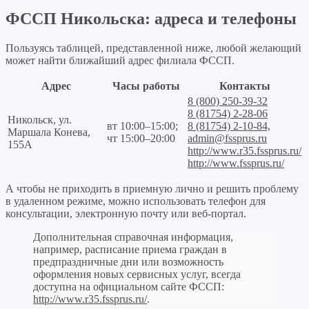
ФССП Никольска: адреса и телефоны
Пользуясь таблицей, представленной ниже, любой желающий
может найти ближайший адрес филиала ФССП.
Адрес
Часы работы
Контакты
8 (800) 250-39-32
8 (81754) 2-28-06
Никольск, ул.
вт 10:00–15:00;
8 (81754) 2-10-84,
Маршала Конева,
чт 15:00–20:00
admin@fssprus.ru
155А
http://www.r35.fssprus.ru/
http://www.fssprus.ru/
А чтобы не приходить в приемную лично и решить проблему
в удаленном режиме, можно использовать телефон для
консультации, электронную почту или веб-портал.
Дополнительная справочная информация,
например, расписание приема граждан в
предпраздничные дни или возможность
оформления новых сервисных услуг, всегда
доступна на официальном сайте ФССП:
http://www.r35.fssprus.ru/
.