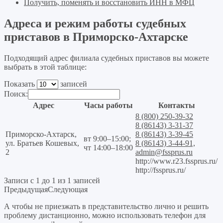
Получить, поменять и восстановить ИНН в МФЦ
Адреса и режим работы судебных
приставов в Приморско-Ахтарске
Подходящий адрес филиала судебных приставов вы можете
выбрать в этой таблице:
Показать
записей
Поиск:
Адрес
Часы работы
Контакты
8 (800) 250-39-32
8 (86143) 3-31-37
Приморско-Ахтарск,
8 (86143) 3-39-45
вт 9:00–15:00;
ул. Братьев Кошевых,
8 (86143) 3-44-91,
чт 14:00–18:00
2
admin@fssprus.ru
http://www.r23.fssprus.ru/
http://fssprus.ru/
Записи с 1 до 1 из 1 записей
Предыдущая
Следующая
А чтобы не приезжать в представительство лично и решить
проблему дистанционно, можно использовать телефон для