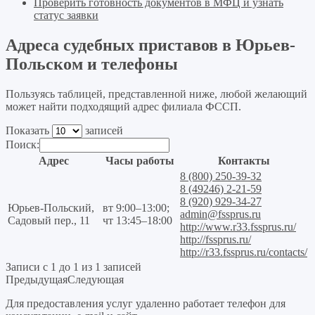
Проверить готовность документов в МФЦ и узнать
статус заявки
Адреса судебных приставов в Юрьев-
Польском и телефоны
Пользуясь таблицей, представленной ниже, любой желающий
может найти подходящий адрес филиала ФССП.
Показать
записей
Поиск:
Адрес
Часы работы
Контакты
8 (800) 250-39-32
8 (49246) 2-21-59
8 (920) 929-34-27
Юрьев-Польский,
вт 9:00–13:00;
admin@fssprus.ru
Садовый пер., 11
чт 13:45–18:00
http://www.r33.fssprus.ru/
http://fssprus.ru/
http://r33.fssprus.ru/contacts/
Записи с 1 до 1 из 1 записей
Предыдущая
Следующая
Для предоставления услуг удаленно работает телефон для