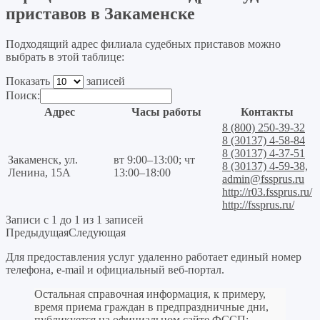
приставов в Закаменске
Подходящий адрес филиала судебных приставов можно
выбрать в этой таблице:
Показать
записей
Поиск:
Адрес
Часы работы
Контакты
8 (800) 250-39-32
8 (30137) 4-58-84
8 (30137) 4-37-51
Закаменск, ул.
вт 9:00–13:00; чт
8 (30137) 4-59-38,
Ленина, 15А
13:00–18:00
admin@fssprus.ru
http://r03.fssprus.ru/
http://fssprus.ru/
Записи с 1 до 1 из 1 записей
Предыдущая
Следующая
Для предоставления услуг удаленно работает единый номер
телефона, e-mail и официальный веб-портал.
Остальная справочная информация, к примеру,
время приема граждан в предпраздничные дни,
публикуется на официальном сайте ФССП: