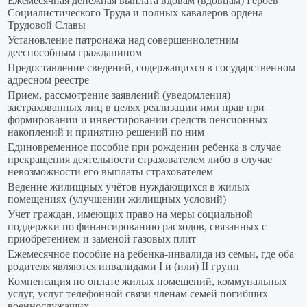
Ежемесячная денежная выплата вдовам (вдовцам) Героев
Социалистического Труда и полных кавалеров ордена
Трудовой Славы
Установление патронажа над совершеннолетним
дееспособным гражданином
Предоставление сведений, содержащихся в государственном
адресном реестре
Прием, рассмотрение заявлений (уведомления)
застрахованных лиц в целях реализации ими прав при
формировании и инвестировании средств пенсионных
накоплений и принятию решений по ним
Единовременное пособие при рождении ребенка в случае
прекращения деятельности страхователем либо в случае
невозможности его выплаты страхователем
Ведение жилищных учётов нуждающихся в жилых
помещениях (улучшении жилищных условий)
Учет граждан, имеющих право на меры социальной
поддержки по финансированию расходов, связанных с
приобретением и заменой газовых плит
Ежемесячное пособие на ребенка-инвалида из семьи, где оба
родителя являются инвалидами I и (или) II групп
Компенсация по оплате жилых помещений, коммунальных
услуг, услуг телефонной связи членам семей погибших
военнослужащих