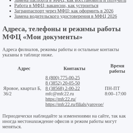
Замена паспорта в МФЦ: как восстановить и получить
Работа в МФЦ: вакансии, как устроиться
Загранпаспорт через МФЦ: как оформить в 2026
Замена водительского удостоверения в МФЦ 2026
Адреса, телефоны и режимы работы
МФЦ «Мои документы»
Адреса филиалов, режимы работы и остальные контакты
указаны в таблице ниже.
Время
Адрес
Контакты
работы
8 (800) 775-00-25
8 (3852) 20-05-50
Яровое, квартал Б,
8 (38568) 2-00-22
ПН-ПТ
36/2
mfc@mfc22.ru
8:00–17:00
https://mfc22.ru/
https://mfc22.ru/filials/yarovoe/
Периодически наблюдайте за изменениями на сайте, так как
иногда местонахождение офисов и режим работы могут
меняться.