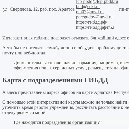
fcp-pbdd@fcp-pbdd.ru
bdd@ceki.ru
ул. Свердлова, 12, раб. пос. Ардатов
пн-п
otn07@mvd.ru
peregudov@mvd.ru
https://гибдд.рф/
https://гибдд.рф/r/52
Интерактивная таблица позволяет отыскать ближайший адрес 
А чтобы не посещать службу лично и обсудить проблему дист
почту или веб-портал.
Дополнительная справочная информация, например, врем
оформления новых сервисных услуг, размещается на оф
Карта с подразделениями ГИБДД
А здесь представлены адреса офисов на карте Ардатова Респу
С помощью этой интерактивной карты можно не только найти
уточнить время работы учреждения, рассчитать расстояние к 
отделу рядом со мной.
Где находятся
подразделения организации
?