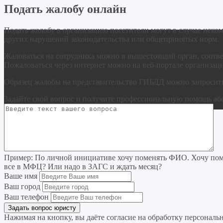
Подать жалобу онлайн
Подать жалобу в организацию посетители могут в случае неком
других нарушений законодательства или общепринятых норм.
Жаловаться на сотрудника можно в вышестоящий орган, соотве
Пожаловаться через интернет можно на веб-портале организац
Образец жалобы на представительство ГИБДД можно запросить
Задайте свой вопрос
и получите профессиональную помощь
аб
Пример:
По личной инициативе хочу поменять ФИО. Хочу поме
все в МФЦ? Или надо в ЗАГС и ждать месяц?
Ваше имя
Ваш город
Ваш телефон
Нажимая на кнопку, вы даёте согласие на
обработку персональ