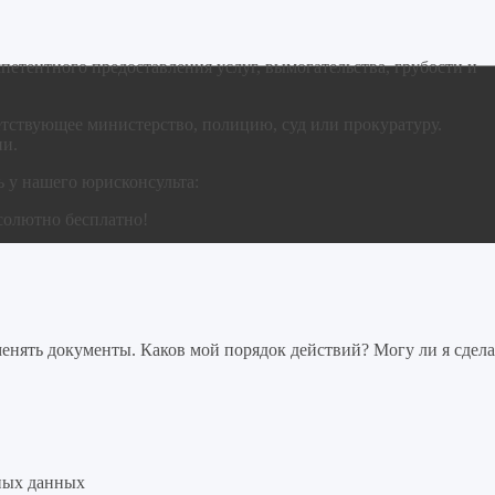
петентного предоставления услуг, вымогательства, грубости и
тствующее министерство, полицию, суд или прокуратуру.
ии.
 у нашего юрисконсульта:
солютно бесплатно!
нять документы. Каков мой порядок действий? Могу ли я сдела
ных данных