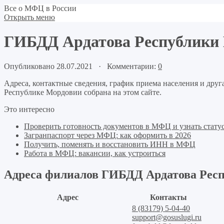
Все о МФЦ в России
Открыть меню
ГИБДД Ардатова Республики
Опубликовано 28.07.2021 · Комментарии:
0
Адреса, контактные сведения, график приема населения и дру
Республике Мордовии собрана на этом сайте.
Это интересно
Проверить готовность документов в МФЦ и узнать статус
Загранпаспорт через МФЦ: как оформить в 2026
Получить, поменять и восстановить ИНН в МФЦ
Работа в МФЦ: вакансии, как устроиться
Адреса филиалов ГИБДД Ардатова Рес
Адрес
Контакты
8 (83179) 5-04-40
support@gosuslugi.ru