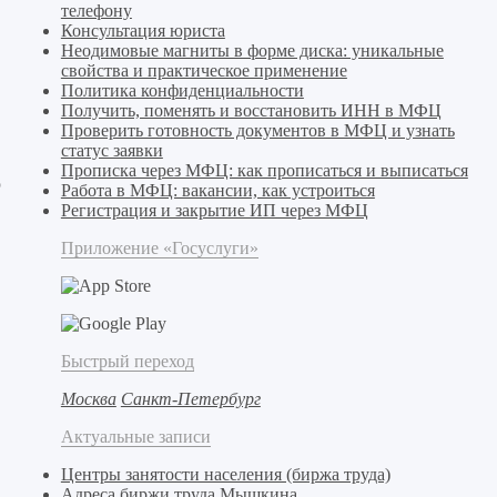
телефону
Консультация юриста
Неодимовые магниты в форме диска: уникальные
свойства и практическое применение
Политика конфиденциальности
Получить, поменять и восстановить ИНН в МФЦ
Проверить готовность документов в МФЦ и узнать
статус заявки
Прописка через МФЦ: как прописаться и выписаться
ю
Работа в МФЦ: вакансии, как устроиться
Регистрация и закрытие ИП через МФЦ
Приложение «Госуслуги»
Быстрый переход
Москва
Санкт-Петербург
Актуальные записи
Центры занятости населения (биржа труда)
Адреса биржи труда Мышкина