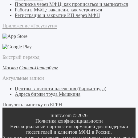
Прописка через МФЦ: как прописаться и выписаться
Работа в МФЦ: вакансии, как устроиться
Регистрация и закрытие ИП через МФЦ
Приложение «Госуслуги»
Быстрый переход
Москва
Санкт-Петербург
Актуальные записи
Центры занятости населения (биржа труда)
Адреса биржи труда Мышкина
Получить выписку из ЕГРН
rumfc.com © 2026
Политика конфиденциальности
Неофициальный портал с информацией для поддержки
посетителей и клиентов МФЦ в России.
Законные права на торговые марки и материалы принадлежат