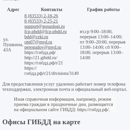
Адрес
Контакты
График работы
8 (83533) 2-18-26
8 (83533) 2-25-21
support@gosuslugi.ru
fcp-pbdd@fcp-pbdd.ru
вт,ср 9:00–18:00,
bdd@ceki.ru
перерыв 13:00–14:00;
ул.
otn07@mvd.ru
пт 9:00–20:00, перерыв
Пушкина,
peregudov@mvd.ru
13:00–14:00; сб 9:00–
43А
https://гибдд.рф/
18:00, перерыв 13:00–
http://21.gibdd.ru/
14:00
https://гибдд.рф/r/21
https://
гибдд.рф/r/21/divisions/3149
Для предоставления услуг удаленно работает номер телефона
техподдержки, электронная почта и официальный веб-портал.
Иная справочная информация, например, режим
приема граждан в праздничные дни, размещается
на официальном сайте ГИБДД:
https://гибдд.рф/
.
Офисы ГИБДД на карте