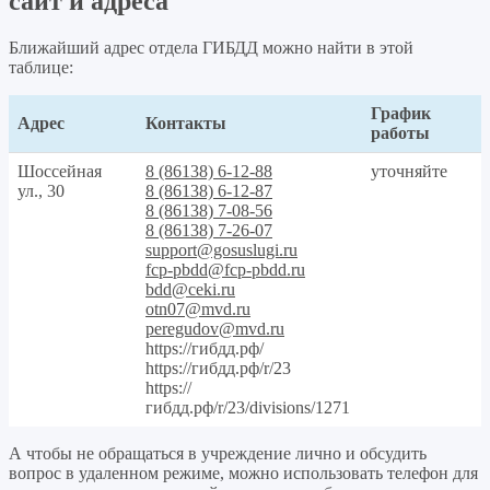
сайт и адреса
Ближайший адрес отдела ГИБДД можно найти в этой
таблице:
График
Адрес
Контакты
работы
Шоссейная
8 (86138) 6-12-88
уточняйте
ул., 30
8 (86138) 6-12-87
8 (86138) 7-08-56
8 (86138) 7-26-07
support@gosuslugi.ru
fcp-pbdd@fcp-pbdd.ru
bdd@ceki.ru
otn07@mvd.ru
peregudov@mvd.ru
https://гибдд.рф/
https://гибдд.рф/r/23
https://
гибдд.рф/r/23/divisions/1271
А чтобы не обращаться в учреждение лично и обсудить
вопрос в удаленном режиме, можно использовать телефон для