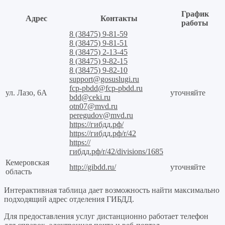
График
Адрес
Контакты
работы
8 (38475) 9-81-59
8 (38475) 9-81-51
8 (38475) 2-13-45
8 (38475) 9-82-15
8 (38475) 9-82-10
support@gosuslugi.ru
fcp-pbdd@fcp-pbdd.ru
ул. Лазо, 6А
уточняйте
bdd@ceki.ru
otn07@mvd.ru
peregudov@mvd.ru
https://гибдд.рф/
https://гибдд.рф/r/42
https://
гибдд.рф/r/42/divisions/1685
Кемеровская
http://gibdd.ru/
уточняйте
область
Интерактивная таблица дает возможность найти максимально
подходящий адрес отделения ГИБДД.
Для предоставления услуг дистанционно работает телефон