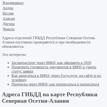
Владикавказ
Ардон
Беслан
Алагир
Дигора
Чикола
Адреса отделений ГИБДД Республики Северная Осетия-
Алания постоянно проверяются и при необходимости
обновляются.
Это интересно
Загранпаспорт через МФЦ: как оформить в 2026
Проверить готовность документов в МФЦ и узнать
статус заявки
Как записаться в МФЦ: через Госуслуги, на сайте и по
телефону
Прописка через МФЦ: как прописаться и выписаться
Адреса ГИБДД на карте Республики
Северная Осетия-Алания