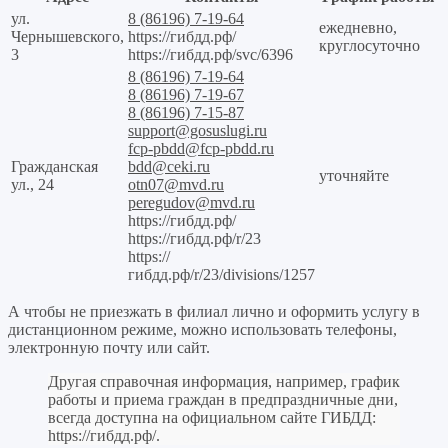
ул.
8 (86196) 7-19-64
ежедневно,
Чернышевского,
https://гибдд.рф/
круглосуточно
3
https://гибдд.рф/svc/6396
8 (86196) 7-19-64
8 (86196) 7-19-67
8 (86196) 7-15-87
support@gosuslugi.ru
fcp-pbdd@fcp-pbdd.ru
Гражданская
bdd@ceki.ru
уточняйте
ул., 24
otn07@mvd.ru
peregudov@mvd.ru
https://гибдд.рф/
https://гибдд.рф/r/23
https://
гибдд.рф/r/23/divisions/1257
А чтобы не приезжать в филиал лично и оформить услугу в
дистанционном режиме, можно использовать телефоны,
электронную почту или сайт.
Другая справочная информация, например, график
работы и приема граждан в предпраздничные дни,
всегда доступна на официальном сайте ГИБДД:
https://гибдд.рф/
.