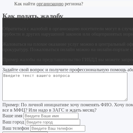
Как найти
организацию
региона?
Как подать жалобу
Обратиться с жалобой в организацию посетители могут в случа
грубости и других нарушений законов или общепринятых норм
Жаловаться на плохое оказание услуг можно в центральный оф
прокуратуру. Пожаловаться онлайн можно на онлайн-портале с
Пример жалобы на представительство ГИБДД вы можете запрос
Задайте свой вопрос
и получите профессиональную помощь
аб
Пример:
По личной инициативе хочу поменять ФИО. Хочу поме
все в МФЦ? Или надо в ЗАГС и ждать месяц?
Ваше имя
Ваш город
Ваш телефон