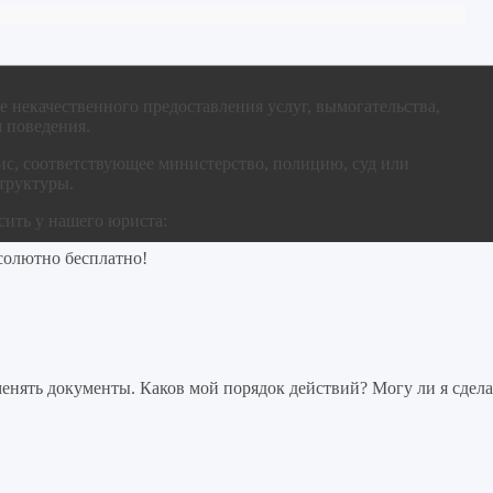
е некачественного предоставления услуг, вымогательства,
 поведения.
ис, соответствующее министерство, полицию, суд или
труктуры.
ить у нашего юриста:
солютно бесплатно!
нять документы. Каков мой порядок действий? Могу ли я сдела