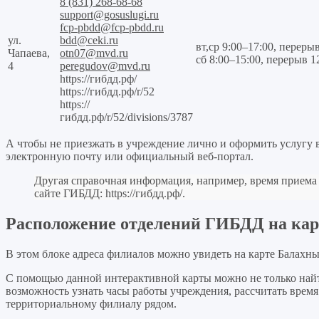
8 (831) 268-68-68
support@gosuslugi.ru
fcp-pbdd@fcp-pbdd.ru
ул.
bdd@ceki.ru
вт,ср 9:00–17:00, перерыв
Чапаева,
otn07@mvd.ru
сб 8:00–15:00, перерыв 1
4
peregudov@mvd.ru
https://гибдд.рф/
https://гибдд.рф/r/52
https://
гибдд.рф/r/52/divisions/3787
А чтобы не приезжать в учреждение лично и оформить услугу 
электронную почту или официальный веб-портал.
Другая справочная информация, например, время приема
сайте ГИБДД:
https://гибдд.рф/
.
Расположение отделений ГИБДД на кар
В этом блоке адреса филиалов можно увидеть на карте Балахны
С помощью данной интерактивной карты можно не только най
возможность узнать часы работы учреждения, рассчитать время
территориальному филиалу рядом.