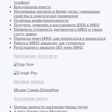
телефону
Консультация юриста
Неодимовые магниты в форме диска: уникальные
свойства и практическое применение
Политика конфиденциальности
Получить, поменять и восстановить ИНН в МФЦ
Проверить готовность документов в МФЦ и узнать
статус заявки
Прописка через МФЦ: как прописаться и выписаться
Работа в МФЦ: вакансии, как устроиться
Регистрация и закрытие ИП через МФЦ
Приложение «Госуслуги»
Быстрый переход
Москва
Санкт-Петербург
Актуальные записи
Центры занятости населения (биржа труда)
Адреса биржи труда Мышкина