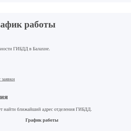
рафик работы
ьности ГИБДД в Балахне.
 заявки
ния
т найти ближайший адрес отделения ГИБДД.
График работы