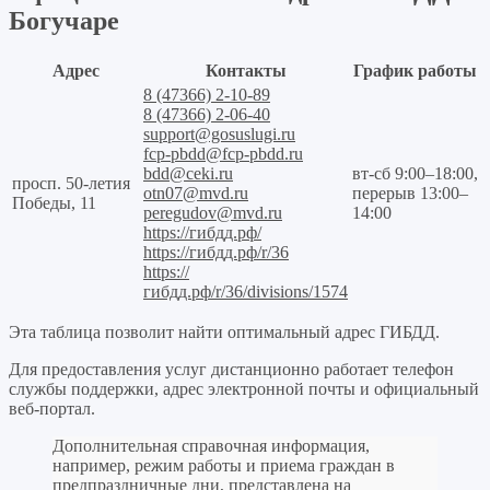
Богучаре
Адрес
Контакты
График работы
8 (47366) 2-10-89
8 (47366) 2-06-40
support@gosuslugi.ru
fcp-pbdd@fcp-pbdd.ru
bdd@ceki.ru
вт-сб 9:00–18:00,
просп. 50-летия
otn07@mvd.ru
перерыв 13:00–
Победы, 11
peregudov@mvd.ru
14:00
https://гибдд.рф/
https://гибдд.рф/r/36
https://
гибдд.рф/r/36/divisions/1574
Эта таблица позволит найти оптимальный адрес ГИБДД.
Для предоставления услуг дистанционно работает телефон
службы поддержки, адрес электронной почты и официальный
веб-портал.
Дополнительная справочная информация,
например, режим работы и приема граждан в
предпраздничные дни, представлена на