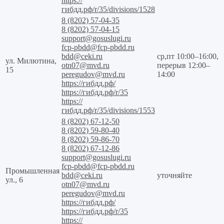
https://
гибдд.рф/r/35/divisions/1528
8 (8202) 57-04-35
8 (8202) 57-04-15
support@gosuslugi.ru
fcp-pbdd@fcp-pbdd.ru
bdd@ceki.ru
ср,пт 10:00–16:00,
ул. Милютина,
otn07@mvd.ru
перерыв 12:00–
15
peregudov@mvd.ru
14:00
https://гибдд.рф/
https://гибдд.рф/r/35
https://
гибдд.рф/r/35/divisions/1553
8 (8202) 67-12-50
8 (8202) 59-80-40
8 (8202) 59-86-70
8 (8202) 67-12-86
support@gosuslugi.ru
fcp-pbdd@fcp-pbdd.ru
Промышленная
bdd@ceki.ru
уточняйте
ул., 6
otn07@mvd.ru
peregudov@mvd.ru
https://гибдд.рф/
https://гибдд.рф/r/35
https://