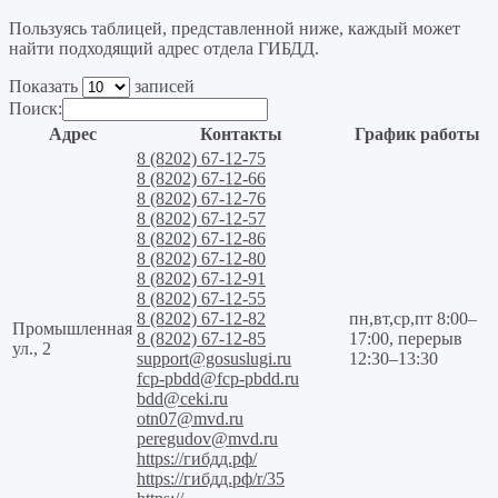
Пользуясь таблицей, представленной ниже, каждый может
найти подходящий адрес отдела ГИБДД.
Показать
записей
Поиск:
Адрес
Контакты
График работы
8 (8202) 67-12-75
8 (8202) 67-12-66
8 (8202) 67-12-76
8 (8202) 67-12-57
8 (8202) 67-12-86
8 (8202) 67-12-80
8 (8202) 67-12-91
8 (8202) 67-12-55
8 (8202) 67-12-82
пн,вт,ср,пт 8:00–
Промышленная
8 (8202) 67-12-85
17:00, перерыв
ул., 2
support@gosuslugi.ru
12:30–13:30
fcp-pbdd@fcp-pbdd.ru
bdd@ceki.ru
otn07@mvd.ru
peregudov@mvd.ru
https://гибдд.рф/
https://гибдд.рф/r/35