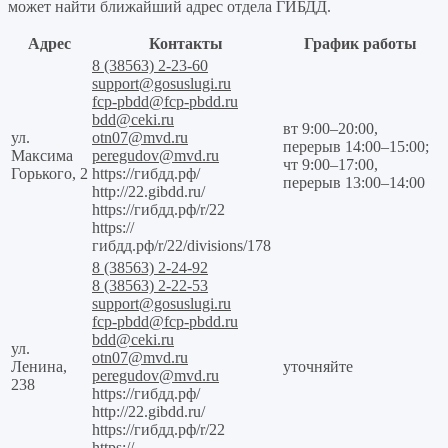
может найти ближайший адрес отдела ГИБДД.
Адрес
Контакты
График работы
8 (38563) 2-23-60
support@gosuslugi.ru
fcp-pbdd@fcp-pbdd.ru
bdd@ceki.ru
вт 9:00–20:00,
ул.
otn07@mvd.ru
перерыв 14:00–15:00;
Максима
peregudov@mvd.ru
чт 9:00–17:00,
Горького, 2
https://гибдд.рф/
перерыв 13:00–14:00
http://22.gibdd.ru/
https://гибдд.рф/r/22
https://
гибдд.рф/r/22/divisions/178
8 (38563) 2-24-92
8 (38563) 2-22-53
support@gosuslugi.ru
fcp-pbdd@fcp-pbdd.ru
bdd@ceki.ru
ул.
otn07@mvd.ru
Ленина,
уточняйте
peregudov@mvd.ru
238
https://гибдд.рф/
http://22.gibdd.ru/
https://гибдд.рф/r/22
https://