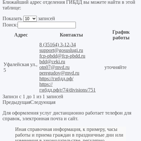
Ближайший адрес отделения ГИБДД вы можете найти в этой
таблице:
Показать
записей
Поиск:
График
Адрес
Контакты
работы
8 (35164) 3-12-34
support@gosuslugi.ru
fcp-pbdd@fcp-pbdd.ru
bdd@ceki.ru
Уфалейская ул.,
otn07@mvd.ru
уточняйте
5
peregudov@mvd.ru
https://гибдд.рф/
https://
гибдд.рф/r/74/divisions/751
Записи с 1 до 1 из 1 записей
Предыдущая
Следующая
Для оформления услуг дистанционно работает телефон для
справок, электронная почта и сайт.
Иная справочная информация, к примеру, часы
работы и приема граждан в праздничные дни или
изменения в законодательстве, регулярно