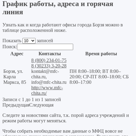
График работы, адреса и горячая
линия
Узнать как и когда работают офисы города Борзя можно в
таблице расположенной ниже.
Показать
записей
Поиск:
Адрес
Контакты
Время работы
8 (800) 234-01-75
8 (30233) 3-20-28
Борзя, ул.
kontakt@mfc-
ПН 8:00–18:00; ВТ 8:00–
Карла
chita.ru,
20:00; СР-ПТ 8:00–18:00; СБ
Маркса, 85
info@mfc-chita.ru
8:00–17:00
http://www.mfc-
chita.ru/
Записи с 1 до 1 из 1 записей
Предыдущая
Следующая
Следите за новостями сайта, т.к. порой адреса учреждений и
режим работы могут меняться.
Чтобы собрать необходимые вам данные о МФЦ вовсе не